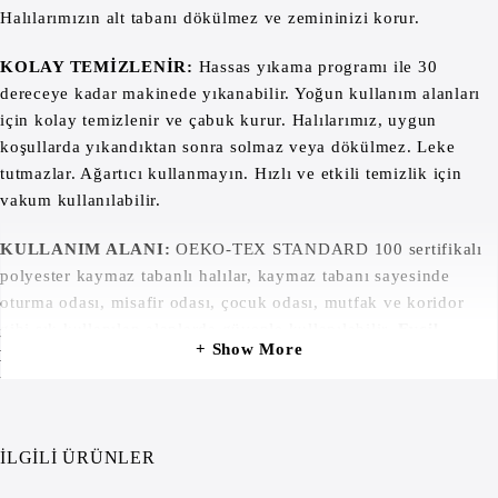
Halılarımızın alt tabanı dökülmez ve zemininizi korur.
KOLAY TEMİZLENİR:
Hassas yıkama programı ile 30
dereceye kadar makinede yıkanabilir. Yoğun kullanım alanları
için kolay temizlenir ve çabuk kurur. Halılarımız, uygun
koşullarda yıkandıktan sonra solmaz veya dökülmez. Leke
tutmazlar. Ağartıcı kullanmayın. Hızlı ve etkili temizlik için
vakum kullanılabilir.
KULLANIM ALANI:
OEKO-TEX STANDARD 100 sertifikalı
polyester kaymaz tabanlı halılar, kaymaz tabanı sayesinde
oturma odası, misafir odası, çocuk odası, mutfak ve koridor
gibi sık kullanılan alanlarda güvenle kullanılabilir.
Evcil
Show More
Hayvan Dostudur.
Halılar, evcil hayvanlarınız için güvenle
kullanılabilir.
İLGILI ÜRÜNLER