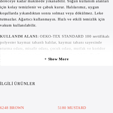
dereceye kadar makinede yıkanabilir. Yoğun kullanım alanları
için kolay temizlenir ve çabuk kurur. Halılarımız, uygun
koşullarda yıkandıktan sonra solmaz veya dökülmez. Leke
tutmazlar. Ağartıcı kullanmayın. Hızlı ve etkili temizlik için
vakum kullanılabilir.
KULLANIM ALANI:
OEKO-TEX STANDARD 100 sertifikalı
polyester kaymaz tabanlı halılar, kaymaz tabanı sayesinde
oturma odası, misafir odası, çocuk odası, mutfak ve koridor
gibi sık kullanılan alanlarda güvenle kullanılabilir.
Evcil
Show More
Hayvan Dostudur.
Halılar, evcil hayvanlarınız için güvenle
kullanılabilir.
İLGILI ÜRÜNLER
6248 BROWN
5180 MUSTARD