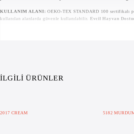
KULLANIM ALANI:
OEKO-TEX STANDARD 100 sertifikalı polyes
kullanılan alanlarda güvenle kullanılabilir.
Evcil Hayvan Dostu
İLGILI ÜRÜNLER
2017 CREAM
5182 MURDU