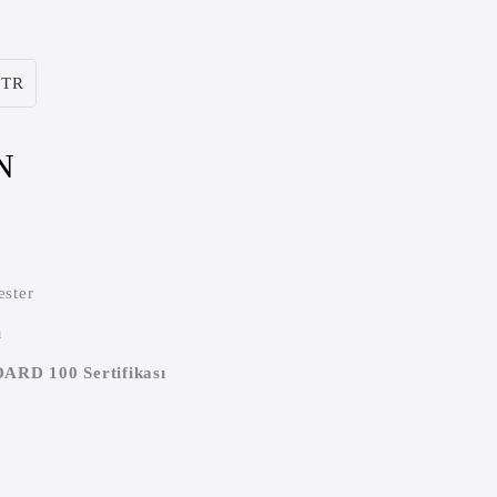
TR
N
ster
ı
D 100 Sertifikası