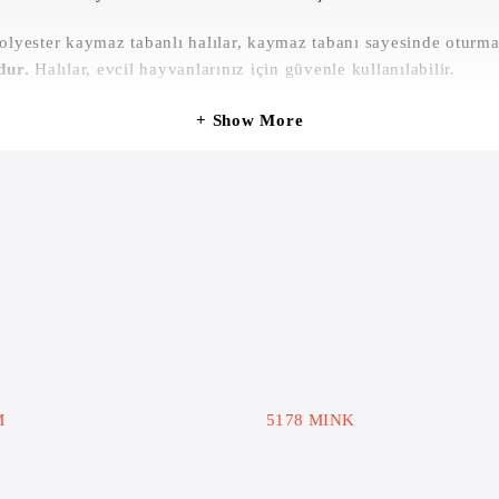
ter kaymaz tabanlı halılar, kaymaz tabanı sayesinde oturma od
dur.
Halılar, evcil hayvanlarınız için güvenle kullanılabilir.
Show More
M
5178 MINK