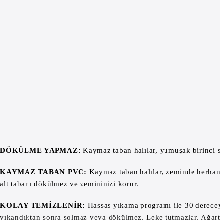
DÖKÜLME YAPMAZ:
Kaymaz taban halılar, yumuşak birinci sın
KAYMAZ TABAN PVC:
Kaymaz taban halılar, zeminde herhangi
alt tabanı dökülmez ve zemininizi korur.
KOLAY TEMİZLENİR:
Hassas yıkama programı ile 30 dereceye
yıkandıktan sonra solmaz veya dökülmez. Leke tutmazlar. Ağartıcı