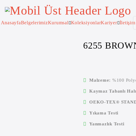
Ana Sayfa
/
Akustik Emboss
/
6255 BROWN
Anasayfa
Belgelerimiz
Kurumsal
Koleksiyonlar
Kariyer
İletişim
6255 BROW
Malzeme:
%100 Polye
Kaymaz Tabanlı Hal
OEKO-TEX® STANDAR
Yıkama Testi
Yanmazlık Testi